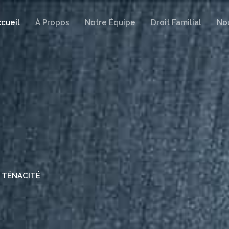
cueil
À Propos
Notre Équipe
Droit Familial
No
T TÉNACITÉ