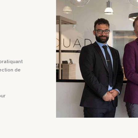
t
 pratiquant
ection de
our