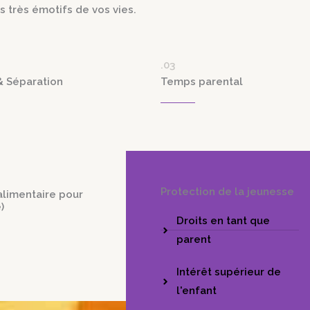
 très émotifs de vos vies.
.03
& Séparation
Temps parental
Protection de la jeunesse
alimentaire pour
)
Droits en tant que
parent
Intérêt supérieur de
l'enfant